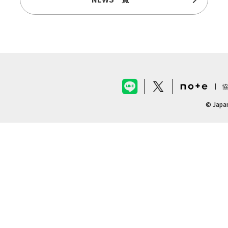
協
© Japan